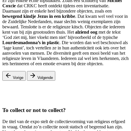
Er zijn enkele echte topstukken. Zoals een schilderij van
Michiel
Coxcie
dat CRKC heeft ontdekt tijdens een inventarisatie.
Daarnaast zijn er enkele heel bijzondere objecten, zoals een
bewegend kindje Jezus in een kribbe
. Dat kwam wel veel voor in
de Zuidelijke Nederlanden, maar slechts weinig exemplaren zijn
bewaard. Tenslotte is er de religieuze kitsch. Objecten die iedereen
kent van bij zijn grootouders thuis. Het
alziend oog
met de tekst
‘God ziet mij, hier vloekt men niet’ bijvoorbeeld of de typische
Lourdesmadonna’s in plastic
. Die worden dan wel beschouwd als
‘lage kunst’, toch vertellen ze in hun authenticiteit ook iets over het
aanvoelen van mensen. De diversiteit geeft een mooi beeld van het
religieuze leven in Vlaanderen. Iedereen zal wel iets herkennen, zich
iets herinneren of een emotie ervaren bij deze objecten.
Vorige
Volgende
To collect or not to collect?
De titel van de expo stelt de collectievorming van religieus erfgoed
in vraag. Omdat zo’n collectie nooit statisch of begrensd kan zijn.