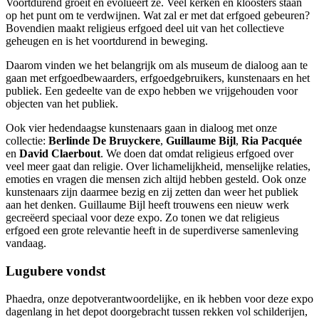
Voortdurend groeit en evolueert ze. Veel kerken en kloosters staan
op het punt om te verdwijnen. Wat zal er met dat erfgoed gebeuren?
Bovendien maakt religieus erfgoed deel uit van het collectieve
geheugen en is het voortdurend in beweging.
Daarom vinden we het belangrijk om als museum de dialoog aan te
gaan met erfgoedbewaarders, erfgoedgebruikers, kunstenaars en het
publiek. Een gedeelte van de expo hebben we vrijgehouden voor
objecten van het publiek.
Ook vier hedendaagse kunstenaars gaan in dialoog met onze
collectie:
Berlinde De Bruyckere
,
Guillaume Bijl
,
Ria Pacquée
en
David Claerbout
. We doen dat omdat religieus erfgoed over
veel meer gaat dan religie. Over lichamelijkheid, menselijke relaties,
emoties en vragen die mensen zich altijd hebben gesteld. Ook onze
kunstenaars zijn daarmee bezig en zij zetten dan weer het publiek
aan het denken. Guillaume Bijl heeft trouwens een nieuw werk
gecreëerd speciaal voor deze expo. Zo tonen we dat religieus
erfgoed een grote relevantie heeft in de superdiverse samenleving
vandaag.
Lugubere vondst
Phaedra, onze depotverantwoordelijke, en ik hebben voor deze expo
dagenlang in het depot doorgebracht tussen rekken vol schilderijen,