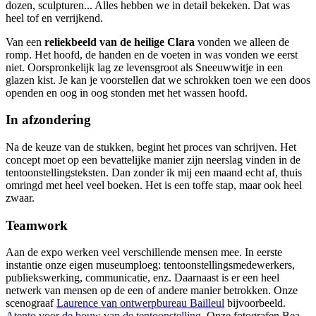
dozen, sculpturen... Alles hebben we in detail bekeken. Dat was
heel tof en verrijkend.
Van een
reliekbeeld van de heilige Clara
vonden we alleen de
romp. Het hoofd, de handen en de voeten in was vonden we eerst
niet. Oorspronkelijk lag ze levensgroot als Sneeuwwitje in een
glazen kist. Je kan je voorstellen dat we schrokken toen we een doos
openden en oog in oog stonden met het wassen hoofd.
In afzondering
Na de keuze van de stukken, begint het proces van schrijven. Het
concept moet op een bevattelijke manier zijn neerslag vinden in de
tentoonstellingsteksten. Dan zonder ik mij een maand echt af, thuis
omringd met heel veel boeken. Het is een toffe stap, maar ook heel
zwaar.
Teamwork
Aan de expo werken veel verschillende mensen mee. In eerste
instantie onze eigen museumploeg: tentoonstellingsmedewerkers,
publiekswerking, communicatie, enz. Daarnaast is er een heel
netwerk van mensen op de een of andere manier betrokken. Onze
scenograaf
Laurence van ontwerpbureau Bailleul
bijvoorbeeld.
Atento voor de bouw van de tentoonstelling
. Onze fotografen Bea